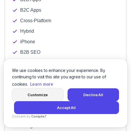
B2C Apps
Cross-Platform
Hybrid
iPhone
B2B SEO
Construction SEO
We use cookies to enhance your experience. By
Insurance SEO
continuing to visit this site you agree to our use of
On-Page Optimization
cookies.
Learn more
SEO Consulting
Customize
Decline All
B2B Social Media Marketing
Accept All
Facebook
Consent by
Compile7
By
Voksha
Instagram